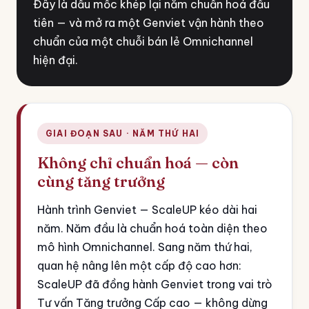
Đây là dấu mốc khép lại năm chuẩn hoá đầu
tiên — và mở ra một Genviet vận hành theo
chuẩn của một chuỗi bán lẻ Omnichannel
hiện đại.
GIAI ĐOẠN SAU · NĂM THỨ HAI
Không chỉ chuẩn hoá — còn
cùng tăng trưởng
Hành trình Genviet — ScaleUP kéo dài hai
năm. Năm đầu là chuẩn hoá toàn diện theo
mô hình Omnichannel. Sang năm thứ hai,
quan hệ nâng lên một cấp độ cao hơn:
ScaleUP đã đồng hành Genviet trong vai trò
Tư vấn Tăng trưởng Cấp cao — không dừng