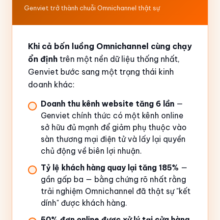
Genviet trở thành chuỗi Omnichannel thật sự
Khi cả bốn luồng Omnichannel cùng chạy
ổn định
trên một nền dữ liệu thống nhất,
Genviet bước sang một trạng thái kinh
doanh khác:
Doanh thu kênh website tăng 6 lần
—
Genviet chính thức có một kênh online
sở hữu đủ mạnh để giảm phụ thuộc vào
sàn thương mại điện tử và lấy lại quyền
chủ động về biên lợi nhuận.
Tỷ lệ khách hàng quay lại tăng 185%
—
gần gấp ba — bằng chứng rõ nhất rằng
trải nghiệm Omnichannel đã thật sự "kết
dính" được khách hàng.
50% đơn online được xử lý tại cửa hàng