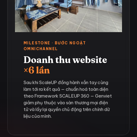
MILESTONE · BƯỚC NGOẶT
OMNICHANNEL
Doanh thu website
×6 lần
Sau khi ScaleUP đồng hành xắn tay cùng
làm tới ra kết quả — chuẩn hoá toàn diện
theo Framework SCALEUP 360 — Genviet
giảm phụ thuộc vào sàn thương mại điện
tử và lấy lại quyền chủ động trên chính dữ
liệu của mình.